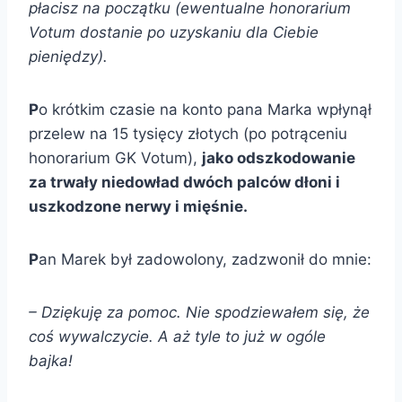
płacisz na początku (ewentualne honorarium
Votum dostanie po uzyskaniu dla Ciebie
pieniędzy).
P
o krótkim czasie na konto pana Marka wpłynął
przelew na 15 tysięcy złotych (po potrąceniu
honorarium GK Votum),
jako odszkodowanie
za trwały niedowład dwóch palców dłoni i
uszkodzone nerwy i mięśnie.
P
an Marek był zadowolony, zadzwonił do mnie:
– Dziękuję za pomoc. Nie spodziewałem się, że
coś wywalczycie. A aż tyle to już w ogóle
bajka!