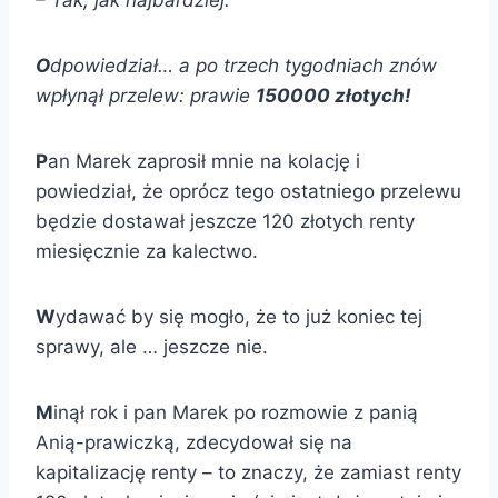
– Tak, jak najbardziej.
O
dpowiedział… a po trzech tygodniach znów
wpłynął przelew: prawie
150000 złotych!
P
an Marek zaprosił mnie na kolację i
powiedział, że oprócz tego ostatniego przelewu
będzie dostawał jeszcze 120 złotych renty
miesięcznie za kalectwo.
W
ydawać by się mogło, że to już koniec tej
sprawy, ale … jeszcze nie.
M
inął rok i pan Marek po rozmowie z panią
Anią-prawiczką, zdecydował się na
kapitalizację renty – to znaczy, że zamiast renty