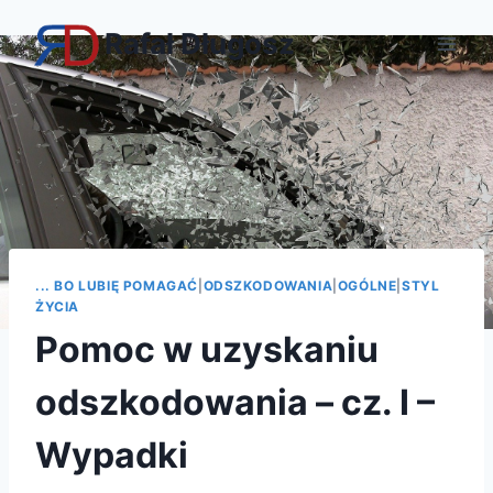
Przejdź
Rafał Długosz
do
treści
... BO LUBIĘ POMAGAĆ
|
ODSZKODOWANIA
|
OGÓLNE
|
STYL
ŻYCIA
Pomoc w uzyskaniu
odszkodowania – cz. I –
Wypadki