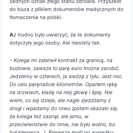
żadnych oznak złego stanu zdrowia. Przyszedł
do biura z plikiem dokumentów medycznych do
tłumaczenia na polski.
A
ż trudno było uwierzyć, że te dokumenty
dotyczyły jego osoby. Ale niestety tak.
– Kolega mi załatwił kontrakt za granicą, na
budowie, zawsze to parę euro można zarobić.
Jedziemy w czterech, ja siedzę z tyłu. Jest noc.
Do celu paręnaście kilometrów. Oparłem rękę
na drzwiach, kładę na niej głowę i śpię. Nie
wiem, co się dzieje, ale nagle zjeżdżamy z
drogi i wpadamy do rowu (potem okazało się,
że kolega też zasnął, ale jemu, w
przeciwieństwie do mnie, nie było wolno, bo
był kierowcą…). Pierwsza myśl po wypadku: