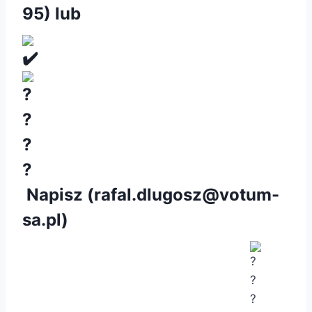
95
) lub
Napisz (
rafal.dlugosz@votum-
sa.pl
)