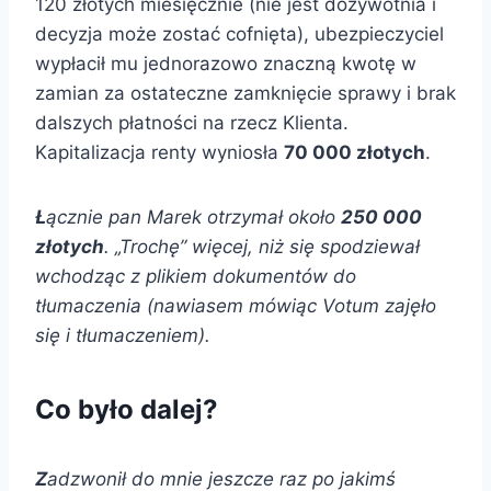
120 złotych miesięcznie (nie jest dożywotnia i
decyzja może zostać cofnięta), ubezpieczyciel
wypłacił mu jednorazowo znaczną kwotę w
zamian za ostateczne zamknięcie sprawy i brak
dalszych płatności na rzecz Klienta.
Kapitalizacja renty wyniosła
70 000 złotych
.
Ł
ącznie pan Marek otrzymał około
250 000
złotych
. „Trochę” więcej, niż się spodziewał
wchodząc z plikiem dokumentów do
tłumaczenia (nawiasem mówiąc Votum zajęło
się i tłumaczeniem).
Co było dalej?
Z
adzwonił do mnie jeszcze raz po jakimś