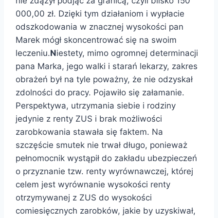
nie zdążył podjąć za granicą, czyli blisko 150
000,00 zł. Dzięki tym działaniom i wypłacie
odszkodowania w znacznej wysokości pan
Marek mógł skoncentrować się na swoim
leczeniu.
N
iestety, mimo ogromnej determinacji
pana Marka, jego walki i starań lekarzy, zakres
obrażeń był na tyle poważny, że nie odzyskał
zdolności do pracy. Pojawiło się załamanie.
Perspektywa, utrzymania siebie i rodziny
jedynie z renty ZUS i brak możliwości
zarobkowania stawała się faktem. Na
szczęście smutek nie trwał długo, ponieważ
pełnomocnik wystąpił do zakładu ubezpieczeń
o przyznanie tzw. renty wyrównawczej, której
celem jest wyrównanie wysokości renty
otrzymywanej z ZUS do wysokości
comiesięcznych zarobków, jakie by uzyskiwał,