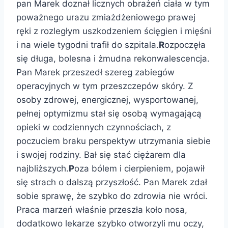
pan Marek doznał licznych obrażeń ciała w tym
poważnego urazu zmiażdżeniowego prawej
ręki z rozległym uszkodzeniem ścięgien i mięśni
i na wiele tygodni trafił do szpitala.
R
ozpoczęła
się długa, bolesna i żmudna rekonwalescencja.
Pan Marek przeszedł szereg zabiegów
operacyjnych w tym przeszczepów skóry. Z
osoby zdrowej, energicznej, wysportowanej,
pełnej optymizmu stał się osobą wymagającą
opieki w codziennych czynnościach, z
poczuciem braku perspektyw utrzymania siebie
i swojej rodziny. Bał się stać ciężarem dla
najbliższych.
P
oza bólem i cierpieniem, pojawił
się strach o dalszą przyszłość. Pan Marek zdał
sobie sprawę, że szybko do zdrowia nie wróci.
Praca marzeń właśnie przeszła koło nosa,
dodatkowo lekarze szybko otworzyli mu oczy,