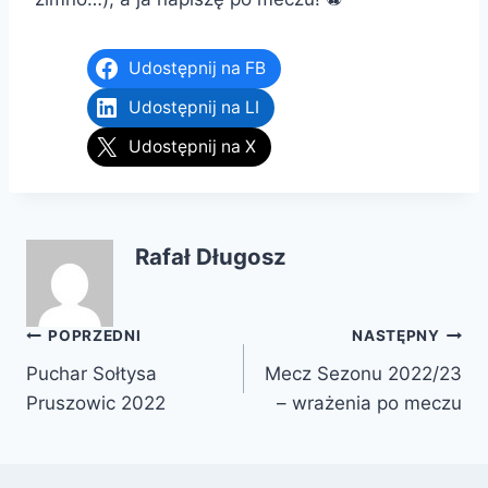
Udostępnij na FB
Udostępnij na LI
Udostępnij na X
Rafał Długosz
Nawigacja
POPRZEDNI
NASTĘPNY
Puchar Sołtysa
Mecz Sezonu 2022/23
wpisu
Pruszowic 2022
– wrażenia po meczu