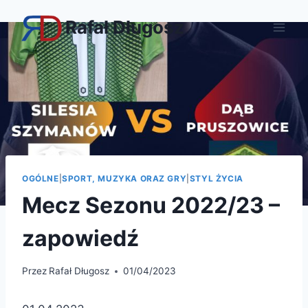
Przejdź
Rafał Długosz
do
treści
OGÓLNE
|
SPORT, MUZYKA ORAZ GRY
|
STYL ŻYCIA
Mecz Sezonu 2022/23 –
zapowiedź
Przez
Rafał Długosz
01/04/2023