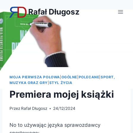
Przejdź
Rafał Długosz
do
treści
MOJA PIERWSZA POŁOWA
|
OGÓLNE
|
POLECANE
|
SPORT,
MUZYKA ORAZ GRY
|
STYL ŻYCIA
Premiera mojej książki
Przez
Rafał Długosz
24/12/2024
No to używając języka sprawozdawcy