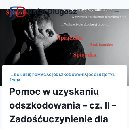
Przejdź
Rafał Długosz
do
treści
... BO LUBIĘ POMAGAĆ
|
ODSZKODOWANIA
|
OGÓLNE
|
STYL
ŻYCIA
Pomoc w uzyskaniu
odszkodowania – cz. II –
Zadośćuczynienie dla