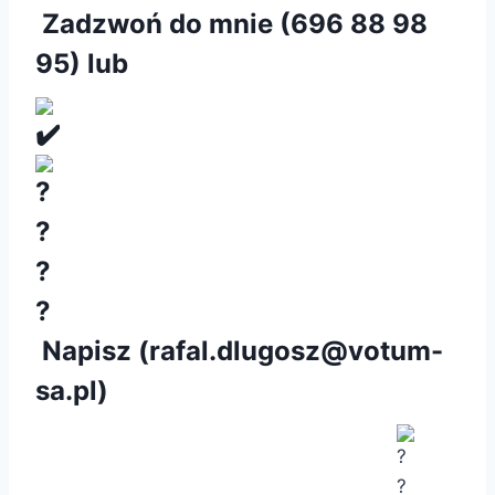
Zadzwoń do mnie (
696 88 98
95
) lub
Napisz (
rafal.dlugosz@votum-
sa.pl
)