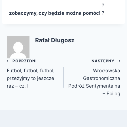
zobaczymy, czy będzie można pomóc!
Rafał Długosz
Nawigacja
POPRZEDNI
NASTĘPNY
Futbol, futbol, futbol,
Wrocławska
wpisu
przeżyjmy to jeszcze
Gastronomiczna
raz – cz. I
Podróż Sentymentalna
– Epilog