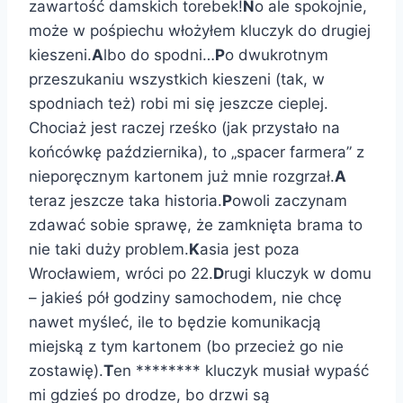
zawartość damskich torebek!
N
o ale spokojnie,
może w pośpiechu włożyłem kluczyk do drugiej
kieszeni.
A
lbo do spodni…
P
o dwukrotnym
przeszukaniu wszystkich kieszeni (tak, w
spodniach też) robi mi się jeszcze cieplej.
Chociaż jest raczej rześko (jak przystało na
końcówkę października), to „spacer farmera” z
nieporęcznym kartonem już mnie rozgrzał.
A
teraz jeszcze taka historia.
P
owoli zaczynam
zdawać sobie sprawę, że zamknięta brama to
nie taki duży problem.
K
asia jest poza
Wrocławiem, wróci po 22.
D
rugi kluczyk w domu
– jakieś pół godziny samochodem, nie chcę
nawet myśleć, ile to będzie komunikacją
miejską z tym kartonem (bo przecież go nie
zostawię).
T
en ******** kluczyk musiał wypaść
mi gdzieś po drodze, bo drzwi są