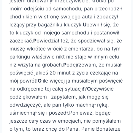
jestem uratowany!
I
rzeczywiście, krótko po
moim odejściu od samochodu, pan przechodził
chodnikiem w stronę swojego auta i zobaczył
leżący przy bagażniku kluczyk.
U
pewnił się, że
to kluczyk od mojego samochodu i postanowił
zaczekać.
P
owiedział też, że spodziewał się, że
muszę wkrótce wrócić z cmentarza, bo na tym
parkingu właściwie nikt nie staje w innym celu
niż wizyta na grobach.
P
odejrzewam, że musiał
poświęcić jakieś 20 minut z życia czekając na
mój powrót!
O
ile więcej ja musiałbym poświęcić
na odkręcenie tej całej sytuacji!?
O
czywiście
podziękowałem i zapytałem, jak mogę się
odwdzięczyć, ale pan tylko machnął ręką,
uśmiechnął się i poszedł.Ponieważ, będąc
jeszcze cały czas w emocjach, nie pomyślałem
o tym, to teraz chcę do Pana, Panie Bohaterze