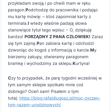
przykładam swoją i po chwili mam w ręku
paragon.
P
odchodzę do pracownika i podając
mu kartę mówię: – ktoś zapomniał karty z
terminala.
I
wtedy właśnie padają słowa
stanowiące tytuł tego wpisu: – O, dziękuję
bardzo!
PORZĄDNY Z PANA CZŁOWIEK!
Zaraz
się tym zajmę.
P
an zabiera kartę i odchodzi
dzwoniąc do kogoś z informacją o karcie.
M
y
bierzemy zakupy, otwieramy paragonem
bramkę i wychodzimy za sklepu.
K
urtyna!
C
zy to przypadek, że parę tygodni wcześniej w
tym samym sklepie spotkało mnie coś
dobrego? Oceń sam! Pisałem o tym
tutaj:
https://blog.rafaldlugosz.pl/moc-zyczen-
tym-razem-urodzinowych/