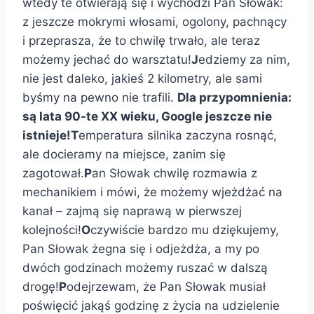
wtedy te otwierają się i wychodzi Pan Słowak:
z jeszcze mokrymi włosami, ogolony, pachnący
i przeprasza, że to chwilę trwało, ale teraz
możemy jechać do warsztatu!
J
edziemy za nim,
nie jest daleko, jakieś 2 kilometry, ale sami
byśmy na pewno nie trafili.
Dla przypomnienia:
są lata 90-te XX wieku, Google jeszcze nie
istnieje!
T
emperatura silnika zaczyna rosnąć,
ale docieramy na miejsce, zanim się
zagotował.
P
an Słowak chwilę rozmawia z
mechanikiem i mówi, że możemy wjeżdżać na
kanał – zajmą się naprawą w pierwszej
kolejności!
O
czywiście bardzo mu dziękujemy,
Pan Słowak żegna się i odjeżdża, a my po
dwóch godzinach możemy ruszać w dalszą
drogę!
P
odejrzewam, że Pan Słowak musiał
poświęcić jakąś godzinę z życia na udzielenie