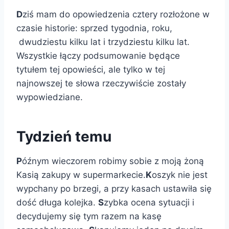
D
ziś mam do opowiedzenia cztery rozłożone w
czasie historie: sprzed tygodnia, roku,
dwudziestu kilku lat i trzydziestu kilku lat.
Wszystkie łączy podsumowanie będące
tytułem tej opowieści, ale tylko w tej
najnowszej te słowa rzeczywiście zostały
wypowiedziane.
Tydzień temu
P
óźnym wieczorem robimy sobie z moją żoną
Kasią zakupy w supermarkecie.
K
oszyk nie jest
wypchany po brzegi, a przy kasach ustawiła się
dość długa kolejka.
S
zybka ocena sytuacji i
decydujemy się tym razem na kasę