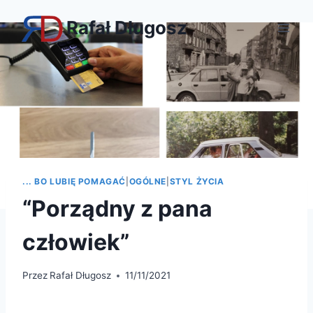
Przejdź
Rafał Długosz
do
treści
... BO LUBIĘ POMAGAĆ
|
OGÓLNE
|
STYL ŻYCIA
“Porządny z pana
człowiek”
Przez
Rafał Długosz
11/11/2021