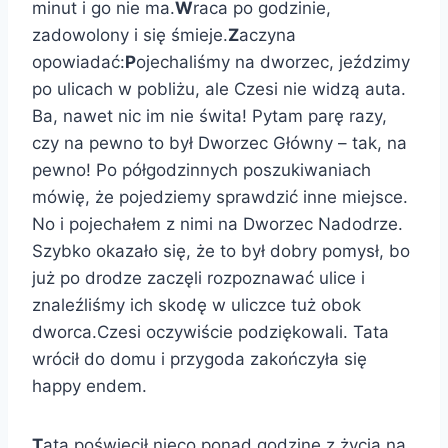
minut i go nie ma.
W
raca po godzinie,
zadowolony i się śmieje.
Z
aczyna
opowiadać:
P
ojechaliśmy na dworzec, jeździmy
po ulicach w pobliżu, ale Czesi nie widzą auta.
Ba, nawet nic im nie świta! Pytam parę razy,
czy na pewno to był Dworzec Główny – tak, na
pewno! Po półgodzinnych poszukiwaniach
mówię, że pojedziemy sprawdzić inne miejsce.
No i pojechałem z nimi na Dworzec Nadodrze.
Szybko okazało się, że to był dobry pomysł, bo
już po drodze zaczęli rozpoznawać ulice i
znaleźliśmy ich skodę w uliczce tuż obok
dworca.Czesi oczywiście podziękowali. Tata
wrócił do domu i przygoda zakończyła się
happy endem.
T
ata poświęcił nieco ponad godzinę z życia na