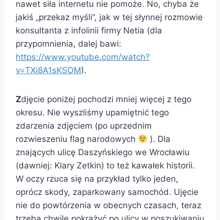
nawet siła internetu nie pomoże. No, chyba że
jakiś „przekaz myśli”, jak w tej słynnej rozmowie
konsultanta z infolinii firmy Netia (dla
przypomnienia, dalej bawi:
https://www.youtube.com/watch?
v=TXi8A1sKSOM
).
Z
djęcie poniżej pochodzi mniej więcej z tego
okresu. Nie wyszliśmy upamiętnić tego
zdarzenia zdjęciem (po uprzednim
rozwieszeniu flag narodowych
). Dla
znających ulicę Daszyńskiego we Wrocławiu
(dawniej: Klary Zetkin) to też kawałek historii.
W oczy rzuca się na przykład tylko jeden,
oprócz skody, zaparkowany samochód. Ujęcie
nie do powtórzenia w obecnych czasach, teraz
trzeba chwilę pokrążyć po ulicy w poszukiwaniu