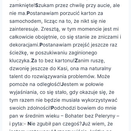
zamknięte!
S
zukam przez chwilę przy aucie, ale
nie ma.
P
ostanawiam porzucić karton za
samochodem, licząc na to, że nikt się nie
zainteresuje. Zresztą, w tym momencie jest mi
całkowicie obojętnie, co się stanie ze zniczami i
dekoracjami.
P
ostanawiam przejść jeszcze raz
ścieżkę, w poszukiwaniu zaginionego
kluczyka.
Z
a to bez kartonu!
Z
anim ruszę,
dzwonię jeszcze do Kasi, ona ma naturalny
talent do rozwiązywania problemów. Może
pomoże na odległość!
J
estem w połowie
wyjaśniania, co się stało, gdy okazuje się, że
tym razem nie będzie musiała wykorzystywać
swoich zdolności!
P
odchodzi bowiem do mnie
pan w średnim wieku – Bohater bez Peleryny –
i pyta:-
N
ie zgubił pan czegoś?
J
uż wiem, że