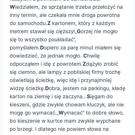
W
iedziałem, że sprzątanie trzeba przełożyć na
inny termin, ale czekała mnie droga powrotna
do samochodu.
Z
kartonem, który z każdym
metrem stawał się cięższy!„
G
orzej nie mogło
się to wszystko poukładać”,
pomyślałem.
D
opiero za parę minut miałem się
dowiedzieć, że jednak mogło.
C
hwilę
odpocząłem i idę z powrotem.
Z
dążyło zrobić
się ciemno, ale lampy z pobliskiej firmy trochę
oświetlają ścieżkę, więc idę i przynajmniej
widzę ścieżkę.
D
obra, jestem na parkingu, kładę
karton na ziemię i się zaczyna…
S
ięgam do
kieszeni, gdzie zwykle chowam kluczyk, ale nie
mogę go wymacać.„
W
ymacać” to dobre słowo,
bo kieszenie w kurtce mam zwykle wypchane
po brzegi. I dlatego nie powiem słowa na