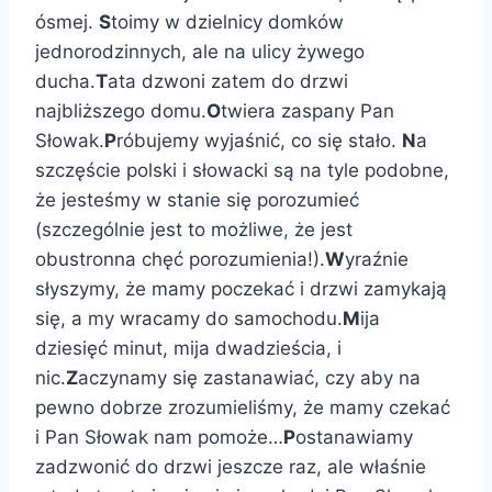
ósmej.
S
toimy w dzielnicy domków
jednorodzinnych, ale na ulicy żywego
ducha.
T
ata dzwoni zatem do drzwi
najbliższego domu.
O
twiera zaspany Pan
Słowak.
P
róbujemy wyjaśnić, co się stało.
N
a
szczęście polski i słowacki są na tyle podobne,
że jesteśmy w stanie się porozumieć
(szczególnie jest to możliwe, że jest
obustronna chęć porozumienia!).
W
yraźnie
słyszymy, że mamy poczekać i drzwi zamykają
się, a my wracamy do samochodu.
M
ija
dziesięć minut, mija dwadzieścia, i
nic.
Z
aczynamy się zastanawiać, czy aby na
pewno dobrze zrozumieliśmy, że mamy czekać
i Pan Słowak nam pomoże…
P
ostanawiamy
zadzwonić do drzwi jeszcze raz, ale właśnie