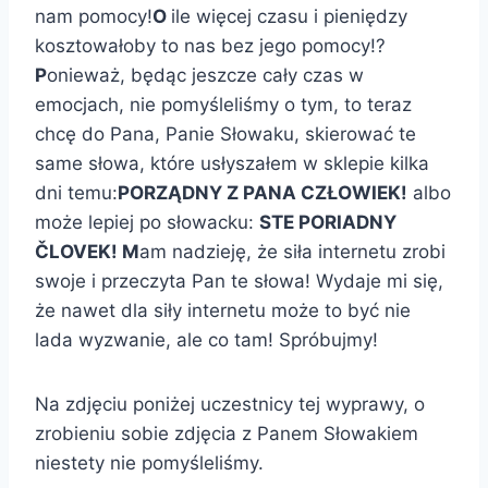
nam pomocy!
O
ile więcej czasu i pieniędzy
kosztowałoby to nas bez jego pomocy!?
P
onieważ, będąc jeszcze cały czas w
emocjach, nie pomyśleliśmy o tym, to teraz
chcę do Pana, Panie Słowaku, skierować te
same słowa, które usłyszałem w sklepie kilka
dni temu:
PORZĄDNY Z PANA CZŁOWIEK!
albo
może lepiej po słowacku:
STE PORIADNY
ČLOVEK!
M
am nadzieję, że siła internetu zrobi
swoje i przeczyta Pan te słowa! Wydaje mi się,
że nawet dla siły internetu może to być nie
lada wyzwanie, ale co tam! Spróbujmy!
Na zdjęciu poniżej uczestnicy tej wyprawy, o
zrobieniu sobie zdjęcia z Panem Słowakiem
niestety nie pomyśleliśmy.