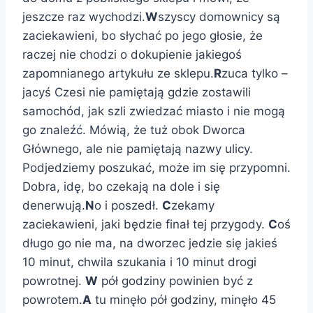
jeszcze raz wychodzi.
W
szyscy domownicy są
zaciekawieni, bo słychać po jego głosie, że
raczej nie chodzi o dokupienie jakiegoś
zapomnianego artykułu ze sklepu.
R
zuca tylko –
jacyś Czesi nie pamiętają gdzie zostawili
samochód, jak szli zwiedzać miasto i nie mogą
go znaleźć. Mówią, że tuż obok Dworca
Głównego, ale nie pamiętają nazwy ulicy.
Podjedziemy poszukać, może im się przypomni.
Dobra, idę, bo czekają na dole i się
denerwują.
N
o i poszedł.
C
zekamy
zaciekawieni, jaki będzie finał tej przygody.
C
oś
długo go nie ma, na dworzec jedzie się jakieś
10 minut, chwila szukania i 10 minut drogi
powrotnej.
W
pół godziny powinien być z
powrotem.
A
tu minęło pół godziny, minęło 45