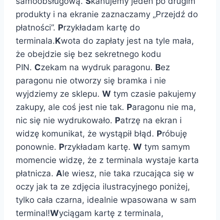
samoobsługową.
S
kanujemy jeden po drugim
produkty i na ekranie zaznaczamy „Przejdź do
płatności”.
P
rzykładam kartę do
terminala.
K
wota do zapłaty jest na tyle mała,
że obejdzie się bez sekretnego kodu
PIN.
C
zekam na wydruk paragonu.
B
ez
paragonu nie otworzy się bramka i nie
wyjdziemy ze sklepu.
W
tym czasie pakujemy
zakupy, ale coś jest nie tak.
P
aragonu nie ma,
nic się nie wydrukowało.
P
atrzę na ekran i
widzę komunikat, że wystąpił błąd.
P
róbuję
ponownie.
P
rzykładam kartę.
W
tym samym
momencie widzę, że z terminala wystaje karta
płatnicza.
A
le wiesz, nie taka rzucająca się w
oczy jak ta ze zdjęcia ilustracyjnego poniżej,
tylko cała czarna, idealnie wpasowana w sam
terminal!
W
yciągam kartę z terminala,