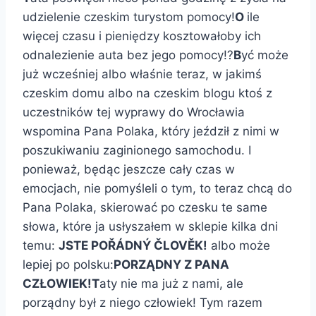
udzielenie czeskim turystom pomocy!
O
ile
więcej czasu i pieniędzy kosztowałoby ich
odnalezienie auta bez jego pomocy!?
B
yć może
już wcześniej albo właśnie teraz, w jakimś
czeskim domu albo na czeskim blogu ktoś z
uczestników tej wyprawy do Wrocławia
wspomina Pana Polaka, który jeździł z nimi w
poszukiwaniu zaginionego samochodu. I
ponieważ, będąc jeszcze cały czas w
emocjach, nie pomyśleli o tym, to teraz chcą do
Pana Polaka, skierować po czesku te same
słowa, które ja usłyszałem w sklepie kilka dni
temu:
JSTE POŘÁDNÝ ČLOVĚK
!
albo może
lepiej po polsku:
PORZĄDNY Z PANA
CZŁOWIEK!
T
aty nie ma już z nami, ale
porządny był z niego człowiek! Tym razem