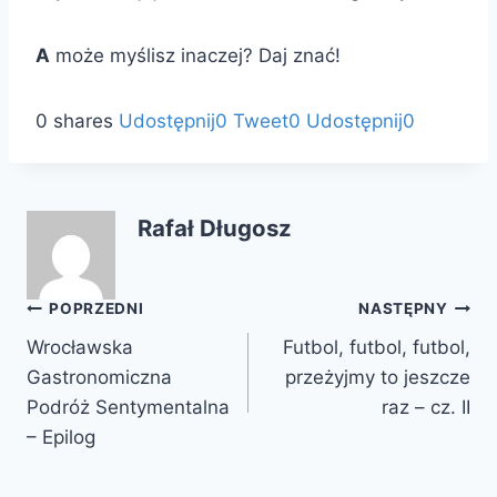
A
może myślisz inaczej? Daj znać!
0 shares
Udostępnij0
Tweet0
Udostępnij0
Rafał Długosz
Nawigacja
POPRZEDNI
NASTĘPNY
Wrocławska
Futbol, futbol, futbol,
wpisu
Gastronomiczna
przeżyjmy to jeszcze
Podróż Sentymentalna
raz – cz. II
– Epilog