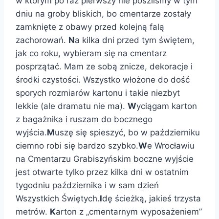
w którym po raz pierwszy nie poszliśmy w tym
dniu na groby bliskich, bo cmentarze zostały
zamknięte z obawy przed kolejną falą
zachorowań.
N
a kilka dni przed tym świętem,
jak co roku, wybieram się na cmentarz
posprzątać. Mam ze sobą znicze, dekoracje i
środki czystości. Wszystko włożone do dość
sporych rozmiarów kartonu i takie niezbyt
lekkie (ale dramatu nie ma).
W
yciągam karton
z bagażnika i ruszam do bocznego
wyjścia.
M
uszę się spieszyć, bo w październiku
ciemno robi się bardzo szybko.
W
e Wrocławiu
na Cmentarzu Grabiszyńskim boczne wyjście
jest otwarte tylko przez kilka dni w ostatnim
tygodniu października i w sam dzień
Wszystkich Świętych.
I
dę ścieżką, jakieś trzysta
metrów.
K
arton z „cmentarnym wyposażeniem”