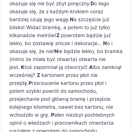
okazuje się nie być zbyt poręczny.
D
o tego
okazuje się, że z każdym krokiem coraz
bardziej czuję jego wagę.
N
a szczęście już
blisko! Widać bramkę, a potem to już tylko
kilkanaście metrów!
Z
powrotem będzie już
lekko, bo zostawię znicze i dekoracje…
N
o i
okazuje się, że nie!
N
ie będzie lekko, bo bramka
(mimo że miała być otwarta) otwarta nie
jest.
K
toś zapomniał ją otworzyć!
A
lbo zamknął
wcześniej?
Z
kartonem przez płot nie
przejdę.
P
rzerzucenie kartonu przez płot i
potem szybki powrót do samochodu,
przejechanie pod główną bramę i przejście
kolejnego kilometra, nawet bez kartonu, nie
wchodziło w grę.
P
ełen niezbyt pochlebnych
opinii o władzach i pracownikach cmentarza
ruszyłem z powrotem do samochodu.