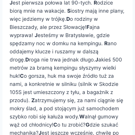
J
est pierwsza połowa lat 90-tych.
R
odzice
biorą mnie na wakacje.
S
iostry mają inne plany,
więc jedziemy w trójkę.
D
o rodziny w
Bieszczady, ale przez Słowację!
F
ajna
wyprawa!
J
esteśmy w Bratysławie, gdzie
spędzamy noc w domku na kempingu.
R
ano
oddajemy klucze i ruszamy w dalszą
drogę.
D
roga nie trwa jednak długo.
J
akieś 500
metrów za bramą kempingu słyszymy wielki
huk!
C
o gorsza, huk ma swoje źródło tuż za
nami, a konkretnie w silniku (silnik w Skodzie
105S jest umieszczony z tyłu, a bagażnik z
przodu).
Z
atrzymujemy się, za nami ciągnie się
mokry ślad, a pod stojącym już samochodem
szybko robi się kałuża wody.
W
alnął gumowy
wąż od chłodnicy!
C
o tu zrobić?
G
dzie szukać
mechanika?
J
est jeszcze wcześnie, chwilę po