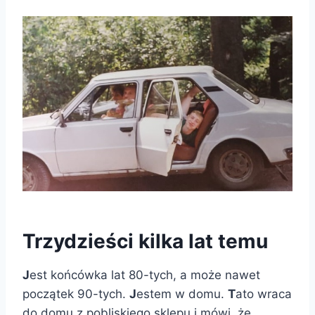
Trzydzieści kilka lat temu
J
est końcówka lat 80-tych, a może nawet
początek 90-tych.
J
estem w domu.
T
ato wraca
do domu z pobliskiego sklepu i mówi, że