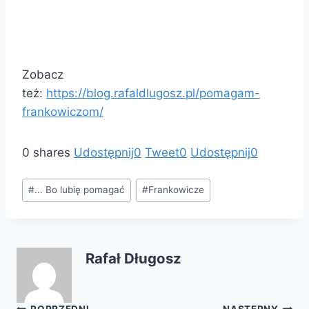
Zobacz
też:
https://blog.rafaldlugosz.pl/pomagam-
frankowiczom/
0
shares
Udostępnij
0
Tweet
0
Udostępnij
0
Tagi
#
... Bo lubię pomagać
#
Frankowicze
wpisu:
Rafał Długosz
POPRZEDNI
NASTĘPNY