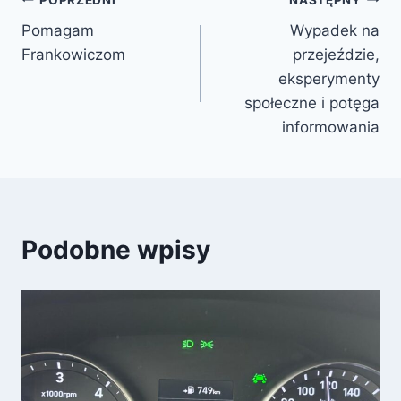
Nawigacja
Pomagam
Wypadek na
wpisu
Frankowiczom
przejeździe,
eksperymenty
społeczne i potęga
informowania
Podobne wpisy