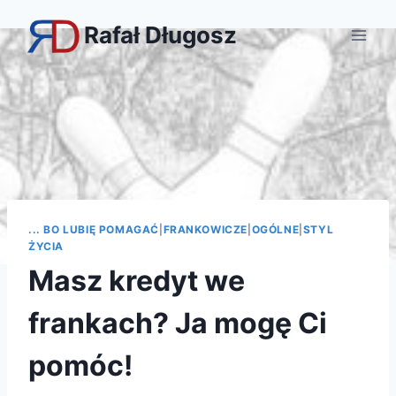
Przejdź
Rafał Długosz
do
treści
... BO LUBIĘ POMAGAĆ
|
FRANKOWICZE
|
OGÓLNE
|
STYL
ŻYCIA
Masz kredyt we
frankach? Ja mogę Ci
pomóc!