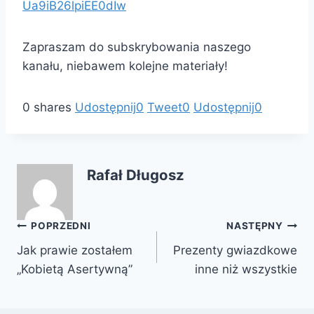
Ua9iB26lpiEE0dIw
Zapraszam do subskrybowania naszego
kanału, niebawem kolejne materiały!
0
shares
Udostępnij
0
Tweet
0
Udostępnij
0
Rafał Długosz
Nawigacja
POPRZEDNI
NASTĘPNY
Jak prawie zostałem
Prezenty gwiazdkowe
wpisu
„Kobietą Asertywną”
inne niż wszystkie