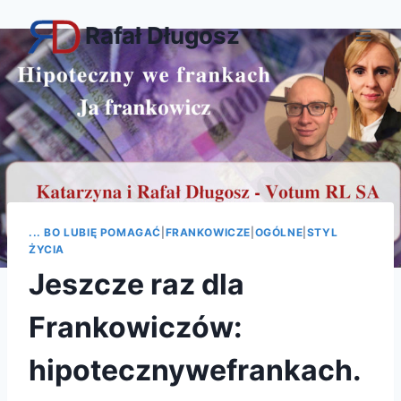
Przejdź
Rafał Długosz
do
treści
... BO LUBIĘ POMAGAĆ
|
FRANKOWICZE
|
OGÓLNE
|
STYL
ŻYCIA
Jeszcze raz dla
Frankowiczów:
hipotecznywefrankach.