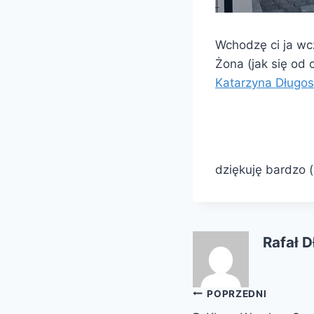
Wchodzę ci ja wcz
Żona (jak się od 
Katarzyna Długo
dziękuję bardzo 
Rafał 
Nawigacja
POPRZEDNI