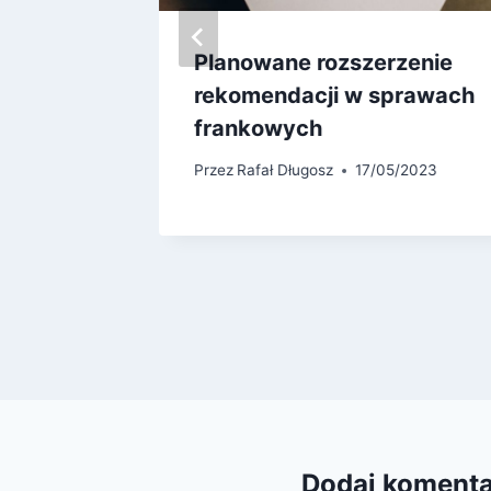
l,
Planowane rozszerzenie
ze raz –
rekomendacji w sprawach
frankowych
/2021
Przez
Rafał Długosz
17/05/2023
Dodaj koment