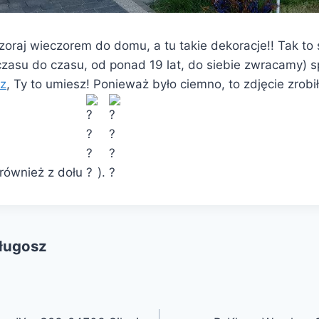
oraj wieczorem do domu, a tu takie dekoracje!! Tak to 
czasu do czasu, od ponad 19 lat, do siebie zwracamy) sp
sz
, Ty to umiesz! Ponieważ było ciemno, to zdjęcie zrobi
(również z dołu
).
Długosz