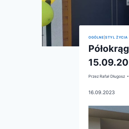
OGÓLNE
|
STYL ŻYCIA
Półokrągł
15.09.2
Przez
Rafał Długosz
16.09.2023