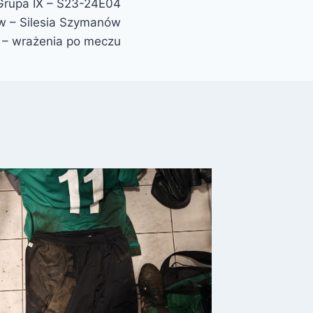
Grupa IX – S23-24E04
w – Silesia Szymanów
 – wrażenia po meczu