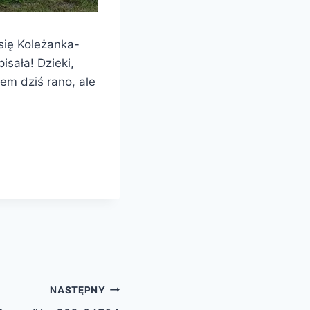
się Koleżanka-
isała! Dzieki,
łem dziś rano, ale
NASTĘPNY