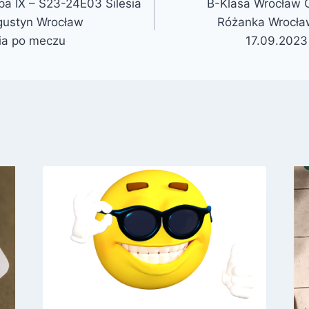
a IX – S23-24E03 Silesia
B-Klasa Wrocław 
ustyn Wrocław
Różanka Wrocła
ia po meczu
17.09.2023