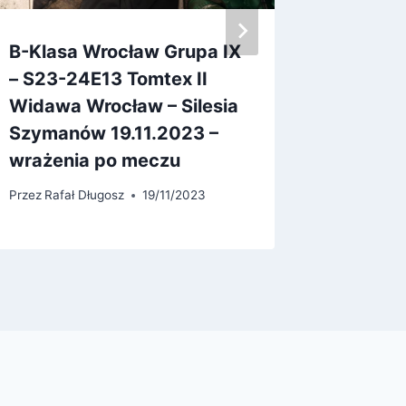
B-Klasa Wrocław Grupa IX
Nasze 
– S23-24E13 Tomtex II
program
Widawa Wrocław – Silesia
spełnia
Szymanów 19.11.2023 –
Przez
Rafa
wrażenia po meczu
Przez
Rafał Długosz
19/11/2023