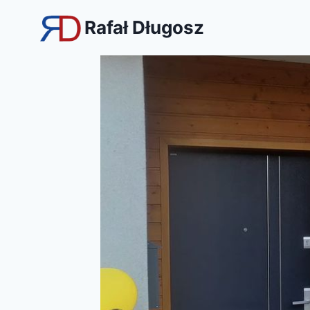
Przejdź
Rafał Długosz
do
treści