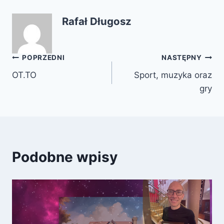
Rafał Długosz
Nawigacja
POPRZEDNI
NASTĘPNY
OT.TO
Sport, muzyka oraz
wpisu
gry
Podobne wpisy