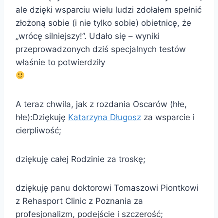
ale dzięki wsparciu wielu ludzi zdołałem spełnić
złożoną sobie (i nie tylko sobie) obietnicę, że
„wrócę silniejszy!”. Udało się – wyniki
przeprowadzonych dziś specjalnych testów
właśnie to potwierdziły
A teraz chwila, jak z rozdania Oscarów (hłe,
hłe):Dziękuję
Katarzyna Długosz
za wsparcie i
cierpliwość;
dziękuję całej Rodzinie za troskę;
dziękuję panu doktorowi Tomaszowi Piontkowi
z Rehasport Clinic z Poznania za
profesjonalizm, podejście i szczerość;