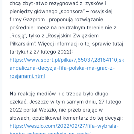
chcą zbyt łatwo rezygnować z zysków i
pieniędzy głównego „sponsora” – rosyjskiej
firmy Gazprom i proponują rozwiązanie
pośrednie: mecz na neutralnym terenie nie z
„Rosją”, tylko z „Rosyjskim Związkiem
Piłkarskim”. Więcej informacji o tej sprawie tutaj
(artykuł z 27 lutego 2022):
https://www.sport.pl/pilka/7,65037,28164110,sk
andaliczna-decyzja-fifa-polska-ma-grac-z-
rosjanami.html
N
a reakcję mediów nie trzeba było długo
czekać. Jeszcze w tym samym dniu, 27 lutego
2022 portal Weszło, nie przebierając w
słowach, opublikował komentarz do tej decyzji:
https://weszlo.com/2022/02/27/fifa-wybrala-