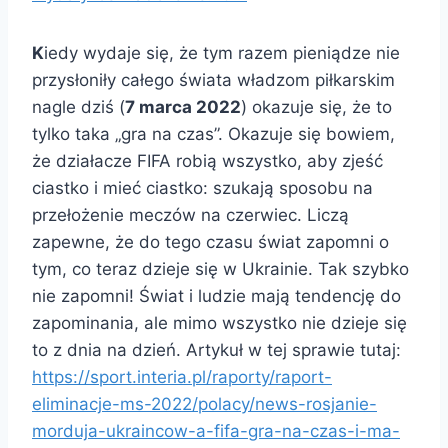
K
iedy wydaje się, że tym razem pieniądze nie
przysłoniły całego świata władzom piłkarskim
nagle dziś (
7 marca 2022
) okazuje się, że to
tylko taka „gra na czas”. Okazuje się bowiem,
że działacze FIFA robią wszystko, aby zjeść
ciastko i mieć ciastko: szukają sposobu na
przełożenie meczów na czerwiec. Liczą
zapewne, że do tego czasu świat zapomni o
tym, co teraz dzieje się w Ukrainie. Tak szybko
nie zapomni! Świat i ludzie mają tendencję do
zapominania, ale mimo wszystko nie dzieje się
to z dnia na dzień. Artykuł w tej sprawie tutaj:
https://sport.interia.pl/raporty/raport-
eliminacje-ms-2022/polacy/news-rosjanie-
morduja-ukraincow-a-fifa-gra-na-czas-i-ma-