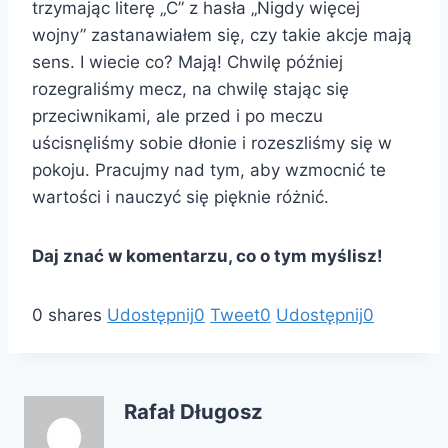
trzymając literę „C” z hasła „Nigdy więcej
wojny” zastanawiałem się, czy takie akcje mają
sens. I wiecie co? Mają! Chwilę później
rozegraliśmy mecz, na chwilę stając się
przeciwnikami, ale przed i po meczu
uścisnęliśmy sobie dłonie i rozeszliśmy się w
pokoju. Pracujmy nad tym, aby wzmocnić te
wartości i nauczyć się pięknie różnić.
Daj znać w komentarzu, co o tym myślisz!
0
shares
Udostępnij
0
Tweet
0
Udostępnij
0
Rafał Długosz