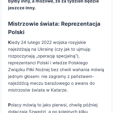
byłby inny, a możliwe, że za tydzień będzie
jeszcze inny.
Mistrzowie świata: Reprezentacja
Polski
K
iedy 24 lutego 2022 wojska rosyjskie
najeżdżają na Ukrainę (czy jak to ujmują:
rozpoczynają „operację specjalną”),
reprezentanci Polski i władze Polskiego
Związku Piłki Nożnej bez chwili wahania mówią
jednym głosem: nie zagramy z państwem-
najeźdźcą meczu barażowego o awans do
mistrzostw świata w Katarze.
P
olacy mówią to jako pierwsi, chwilę później
dołączają Szwedzi, a po kolejnych kilku