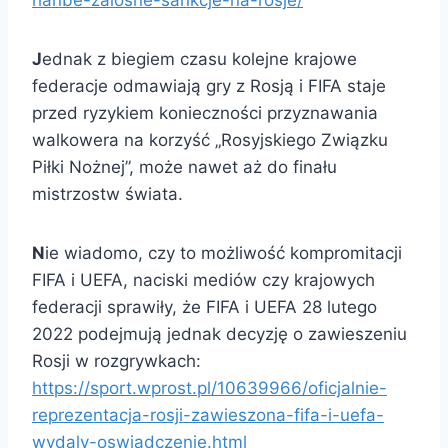
hanbe-zalosne-sankcje-na-rosje/
J
ednak z biegiem czasu kolejne krajowe
federacje odmawiają gry z Rosją i FIFA staje
przed ryzykiem konieczności przyznawania
walkowera na korzyść „Rosyjskiego Związku
Piłki Nożnej”, może nawet aż do finału
mistrzostw świata.
N
ie wiadomo, czy to możliwość kompromitacji
FIFA i UEFA, naciski mediów czy krajowych
federacji sprawiły, że FIFA i UEFA 28 lutego
2022 podejmują jednak decyzję o zawieszeniu
Rosji w rozgrywkach:
https://sport.wprost.pl/10639966/oficjalnie-
reprezentacja-rosji-zawieszona-fifa-i-uefa-
wydaly-oswiadczenie.html