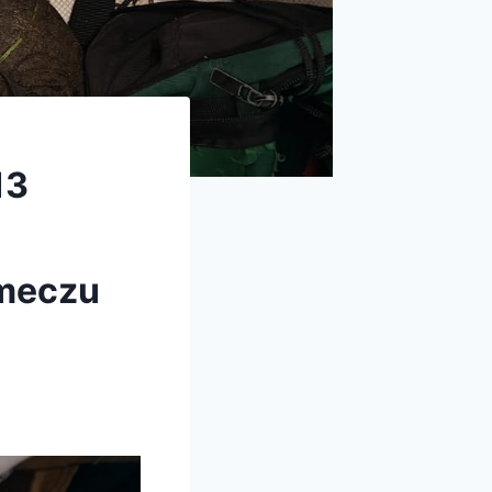
13
 meczu