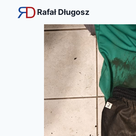
Przejdź
Rafał Długosz
do
treści