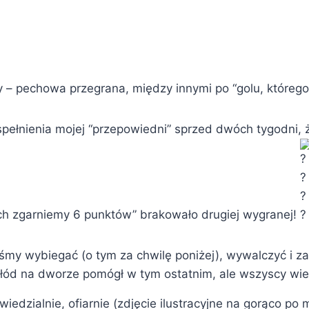
 – pechowa przegrana, między innymi po “golu, którego 
 spełnienia mojej “przepowiedni” sprzed dwóch tygodni,
ach zgarniemy 6 punktów” brakowało drugiej wygranej!
śmy wybiegać (o tym za chwilę poniżej), wywalczyć i 
hłód na dworze pomógł w tym ostatnim, ale wszyscy wie
iedzialnie, ofiarnie (zdjęcie ilustracyjne na gorąco po