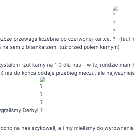
eszcze przewaga liczebna po czerwonej kartce.
(faul n
 na sam z bramkarzem, tuż przed polem karnym)
ystałem rzut karny na 1:0 dla nas – w tej rundzie mam 
h) nie do końca oddaje przebieg meczu, ale najważnie
Wygraliśmy Derby!
mocno na nas szykowali, a i my mieliśmy do wyrównania 