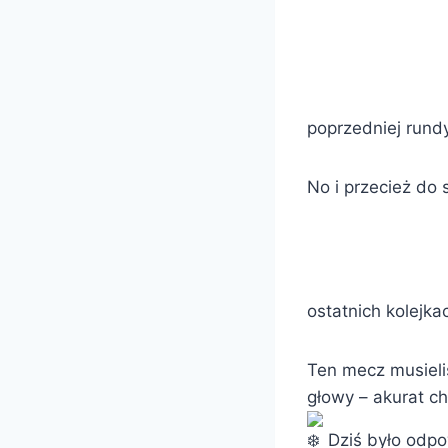
poprzedniej rundy
No i przecież do
ostatnich kolejk
Ten mecz musieli
głowy – akurat c
Dziś było odpow