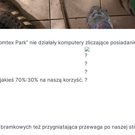
omtex Park” nie działały komputery zliczające posiadanie 
 jakieś 70%:30% na naszą korzyść.
ji bramkowych też przygniatająca przewaga po naszej st