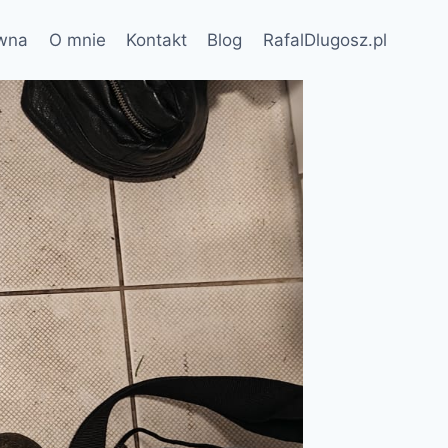
ówna
O mnie
Kontakt
Blog
RafalDlugosz.pl