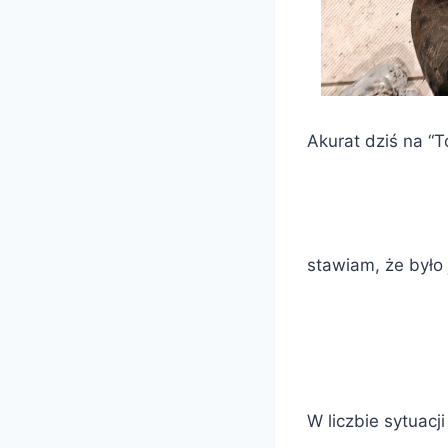
Akurat dziś na “T
stawiam, że było
W liczbie sytuac