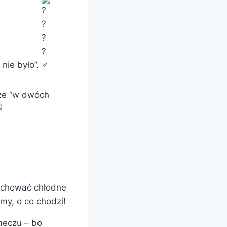
nie było”.
 że “w dwóch
zachować chłodne
my, o co chodzi!
 meczu – bo