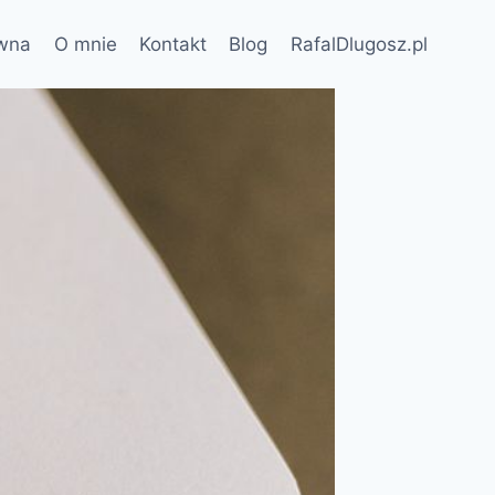
ówna
O mnie
Kontakt
Blog
RafalDlugosz.pl