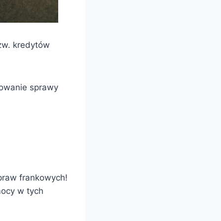
tzw. kredytów
rowanie sprawy
praw frankowych!
mocy w tych