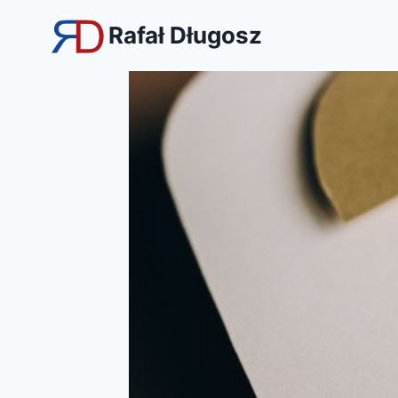
Przejdź
Rafał Długosz
do
treści