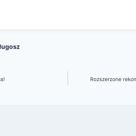
Długosz
a!
Rozszerzone reko