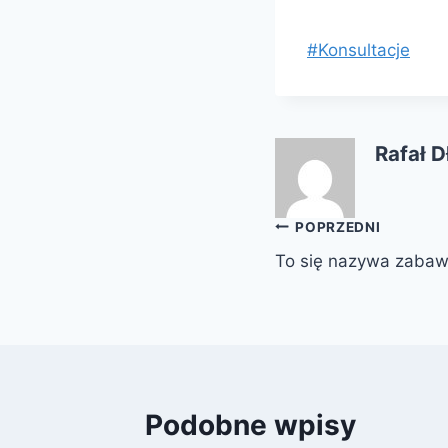
#Konsultacje
Rafał 
Nawigacja
POPRZEDNI
To się nazywa zabaw
wpisu
Podobne wpisy