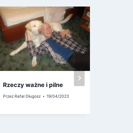
Rzeczy ważne i pilne
B-Klas
– S23-2
Przez
Rafał Długosz
19/04/2023
Wrocław
Szyman
wrażen
Przez
Rafa