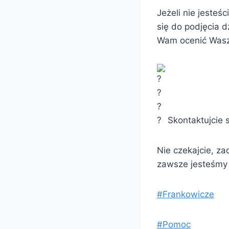
Jeżeli nie jesteś
się do podjęcia 
Wam ocenić Wasz
Skontaktujcie 
Nie czekajcie, za
zawsze jesteśmy
#Frankowicze
#Pomoc