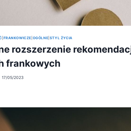
Ć
|
FRANKOWICZE
|
OGÓLNE
|
STYL ŻYCIA
e rozszerzenie rekomendacj
h frankowych
17/05/2023