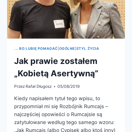
... BO LUBIĘ POMAGAĆ
|
OGÓLNE
|
STYL ŻYCIA
Jak prawie zostałem
„Kobietą Asertywną”
Przez
Rafał Długosz
05/08/2019
Kiedy napisałem tytuł tego wpisu, to
przypomniał mi się Rozbójnik Rumcajs –
najczęściej opowieści o Rumcajsie są
zatytułowane według tego samego wzoru:
„Jak Rumcajs (albo Cypisek albo ktoś inny)