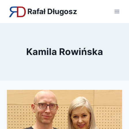
Przejdź
Rafał Długosz
do
treści
Kamila Rowińska