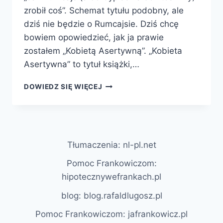
zrobił coś”. Schemat tytułu podobny, ale
dziś nie będzie o Rumcajsie. Dziś chcę
bowiem opowiedzieć, jak ja prawie
zostałem „Kobietą Asertywną”. „Kobieta
Asertywna” to tytuł książki,…
JAK
DOWIEDZ SIĘ WIĘCEJ
PRAWIE
ZOSTAŁEM
„KOBIETĄ
ASERTYWNĄ”
Tłumaczenia: nl-pl.net
Pomoc Frankowiczom:
hipotecznywefrankach.pl
blog: blog.rafaldlugosz.pl
Pomoc Frankowiczom: jafrankowicz.pl